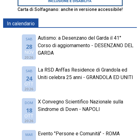
Carta di Solfagnano: anche in versione accessibile!
In calendario
Autismo: a Desenzano del Garda il 41°
SAB
Corso di aggiornamento - DESENZANO DEL
28
NOV
GARDA
2026
La RSD Anffas Residence di Grandola ed
SAB
Uniti celebra 25 anni - GRANDOLA ED UNITI
24
OTT
2026
X Convegno Scientifico Nazionale sulla
DOM
Sindrome di Down - NAPOLI
18
OTT
2026
Evento "Persone e Comunità" - ROMA
MAR