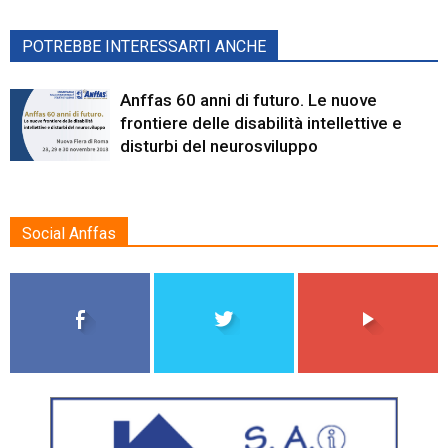
POTREBBE INTERESSARTI ANCHE
Anffas 60 anni di futuro. Le nuove
frontiere delle disabilità intellettive e
disturbi del neurosviluppo
Social Anffas