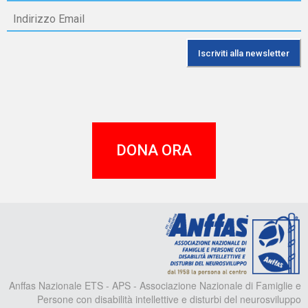
DONA ORA
A
Anffas Nazionale ETS - APS - Associazione Nazionale di Famiglie e
Persone con disabilità intellettive e disturbi del neurosviluppo