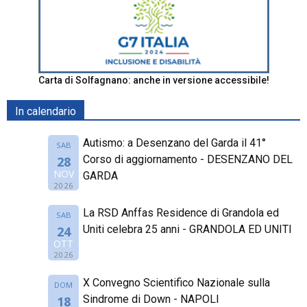
Carta di Solfagnano: anche in versione accessibile!
In calendario
Autismo: a Desenzano del Garda il 41°
SAB
Corso di aggiornamento - DESENZANO DEL
28
NOV
GARDA
2026
La RSD Anffas Residence di Grandola ed
SAB
Uniti celebra 25 anni - GRANDOLA ED UNITI
24
OTT
2026
X Convegno Scientifico Nazionale sulla
DOM
Sindrome di Down - NAPOLI
18