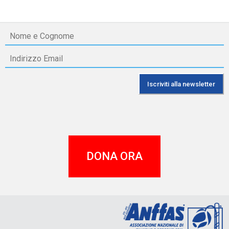
DONA ORA
A