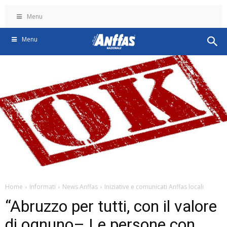
Menu
Menu
Home
Informati
News Anffas
Iniziative e comunicati Anffas locali
“Abruzzo per tutti, con il valore
di ognuno– Le persone con