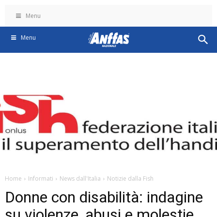
Menu
Menu
Home
Informati
News dall'Italia
Notizie dalla Fish
Donne con disabilità: indagine
su violenze, abusi e molestie