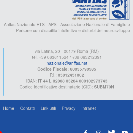
Anffas Nazionale ETS - APS - Associazione Nazionale di Famiglie e
Persone con disabilità intellettive e disturbi del neurosviluppo
via Latina, 20 - 00179 Roma (RM)
tel. +39 063611524 / +39 063212391
nazionale@anffas.net
Codice Fiscale: 80035790585
P.I.:
05812451002
IBAN:
IT 44 L 02008 03284 000102973743
Codice Identificativo destinatario (CID):
SUBM70N
Home
Contatti
Link utili
Privacy
Intranet