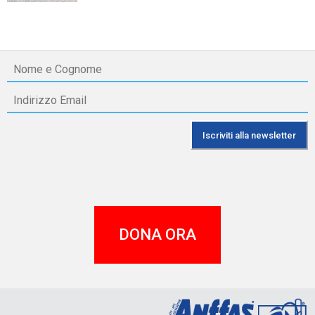
DONA ORA
A