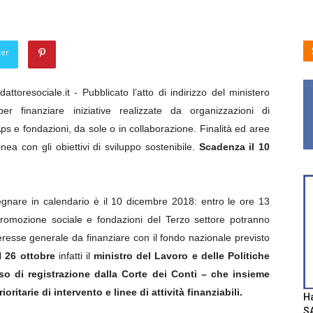
ter
ttoresociale.it - Pubblicato l’atto di indirizzo del ministero
er finanziare iniziative realizzate da organizzazioni di
Aps e fondazioni, da sole o in collaborazione. Finalità ed aree
linea con gli obiettivi di sviluppo sostenibile.
Scadenza il 10
gnare in calendario è il 10 dicembre 2018: entro le ore 13
 promozione sociale e fondazioni del Terzo settore potranno
nteresse generale da finanziare con il fondo nazionale previsto
Il
26 ottobre
infatti il
ministro del Lavoro e delle Politiche
so di registrazione dalla Corte dei Conti – che insieme
oritarie di intervento e linee di attività finanziabili.
Ha
SA