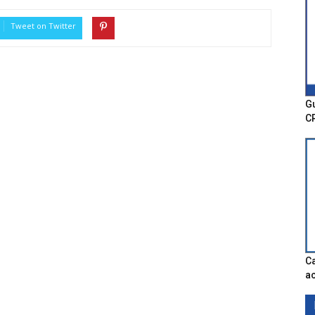
Tweet on Twitter
Gu
C
Ca
ac