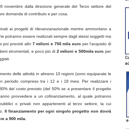
l’8 novembre dalla direzione generale del Terzo settore del
 fare domanda di contributo e per cosa.
nati ai progetti di rilevanzanazionale mentre ammontano a
i che potranno essere realizzati sempre dagli stessi soggetti ma
 poi previsti altri
7 milioni e 750 mila euro
per l’acquisto di
 beni strumentali, e poco più di
2 milioni e 500mila euro
per
Co
ggiati.
ac
imento delle attività in almeno 10 regioni (sono equiparate le
n periodo compreso tra i 12 e i 18 mesi. Per realizzare i
l’80% del costo previsto (del 50% se a presentare il progetto
vranno provvedere a un cofinanziamento, al quale potranno
pubblici o privati non appartenenti al terzo settore, la cui
o.
Il finanziamento per ogni singolo progetto non dovrà
ore a 900 mila.
e