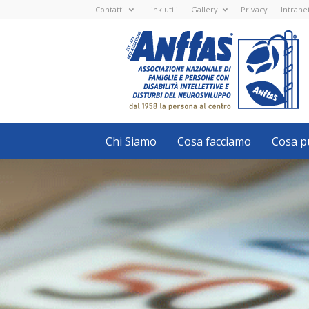
Contatti
Link utili
Gallery
Privacy
Intrane
Anffas
Nazionale
ETS
-
APS
-
Associazione
Nazionale
di
Famiglie
e
Persone
con
Chi Siamo
Cosa facciamo
Cosa pu
disabilità
intellettive
e
disturbi
del
neurosviluppo