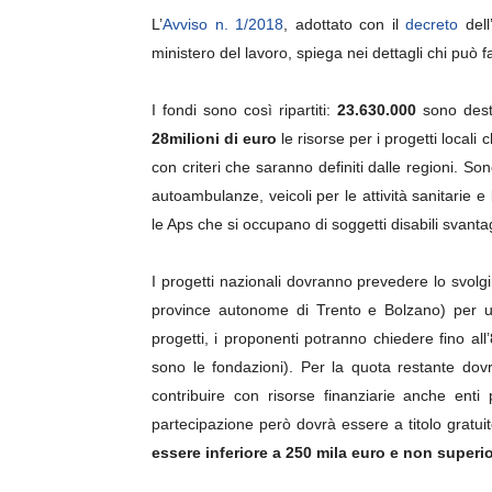
L’
Avviso n. 1/2018
, adottato con il
decreto
del
ministero del lavoro, spiega nei dettagli chi può
I fondi sono così ripartiti:
23.630.000
sono desti
28milioni di euro
le risorse per i progetti local
con criteri che saranno definiti dalle regioni. Sono
autoambulanze, veicoli per le attività sanitarie e
le Aps che si occupano di soggetti disabili svanta
I progetti nazionali dovranno prevedere lo svolg
province autonome di Trento e Bolzano) per u
progetti, i proponenti potranno chiedere fino al
sono le fondazioni). Per la quota restante do
contribuire con risorse finanziarie anche enti 
partecipazione però dovrà essere a titolo gratuit
essere inferiore a 250 mila euro e non superi