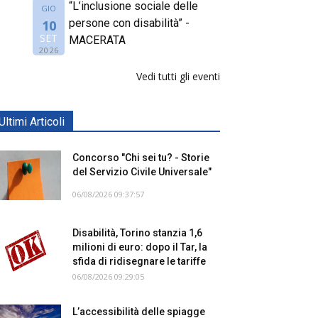
“L’inclusione sociale delle
GIO
persone con disabilità” -
10
SET
MACERATA
2026
Vedi tutti gli eventi
Ultimi Articoli
Concorso "Chi sei tu? - Storie
del Servizio Civile Universale"
06/08/2026 09:37:57
Disabilità, Torino stanzia 1,6
milioni di euro: dopo il Tar, la
sfida di ridisegnare le tariffe
06/08/2026 09:29:05
L’accessibilità delle spiagge