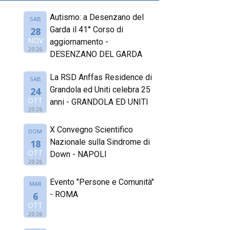
Autismo: a Desenzano del
SAB
Garda il 41° Corso di
28
NOV
aggiornamento -
2026
DESENZANO DEL GARDA
La RSD Anffas Residence di
SAB
Grandola ed Uniti celebra 25
24
OTT
anni - GRANDOLA ED UNITI
2026
X Convegno Scientifico
DOM
Nazionale sulla Sindrome di
18
OTT
Down - NAPOLI
2026
Evento "Persone e Comunità"
MAR
- ROMA
6
OTT
2026