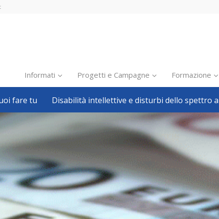
t
Informati
Progetti e Campagne
Formazione
oi fare tu
Disabilità intellettive e disturbi dello spettro a
Inclusione scolastica
Inclusione lavorativa
Notizie dalla FISH
Politiche sociali
Sport
Pillole
Formazione
Avvisi, bandi
Ricerca e Scienza
Welfare locale