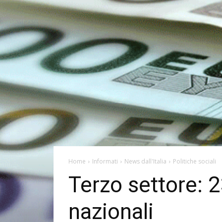
Home
Informati
News dall'Italia
Politiche sociali
Terzo settore: 2
nazionali