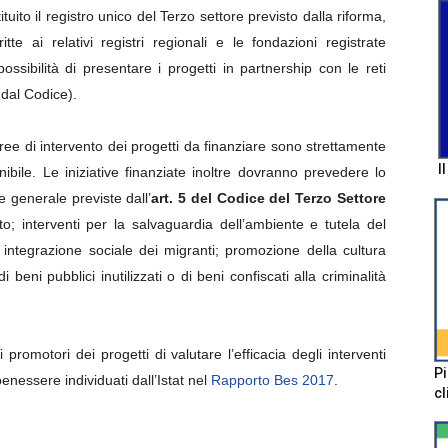
ito il registro unico del Terzo settore previsto dalla riforma,
e ai relativi registri regionali e le fondazioni registrate
ssibilità di presentare i progetti in partnership con le reti
 dal Codice).
aree di intervento dei progetti da finanziare sono strettamente
I
bile. Le iniziative finanziate inoltre dovranno prevedere lo
e generale previste dall’
art. 5 del Codice del Terzo Settore
to; interventi per la salvaguardia dell’ambiente e tutela del
 integrazione sociale dei migranti; promozione della cultura
di beni pubblici inutilizzati o di beni confiscati alla criminalità
i promotori dei progetti di valutare l’efficacia degli interventi
Pi
 benessere individuati dall’Istat nel
Rapporto Bes 2017
.
cl