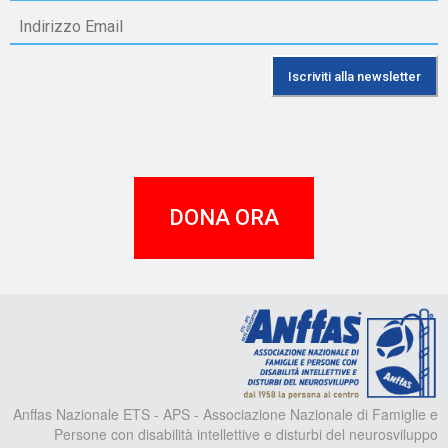
DONA ORA
A
Anffas Nazionale ETS - APS - Associazione Nazionale di Famiglie e
Persone con disabilità intellettive e disturbi del neurosviluppo