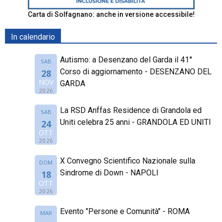
Carta di Solfagnano: anche in versione accessibile!
In calendario
Autismo: a Desenzano del Garda il 41°
SAB
Corso di aggiornamento - DESENZANO DEL
28
NOV
GARDA
2026
La RSD Anffas Residence di Grandola ed
SAB
Uniti celebra 25 anni - GRANDOLA ED UNITI
24
OTT
2026
X Convegno Scientifico Nazionale sulla
DOM
Sindrome di Down - NAPOLI
18
OTT
2026
Evento "Persone e Comunità" - ROMA
MAR