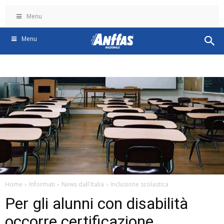
Menu
Menu
Home
Informati
News dall'Italia
Inclusione scolastica
Per gli alunni con disabilità
occorre certificazione