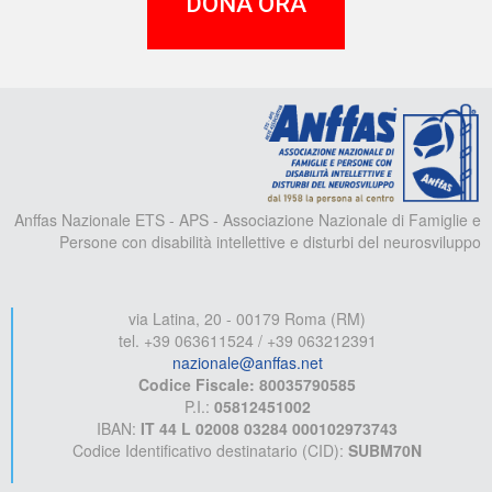
DONA ORA
A
Anffas Nazionale ETS - APS - Associazione Nazionale di Famiglie e
Persone con disabilità intellettive e disturbi del neurosviluppo
via Latina, 20 - 00179 Roma (RM)
tel. +39 063611524 / +39 063212391
nazionale@anffas.net
Codice Fiscale: 80035790585
P.I.:
05812451002
IBAN:
IT 44 L 02008 03284 000102973743
Codice Identificativo destinatario (CID):
SUBM70N