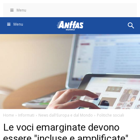
Menu
Menu
Home
Informati
News dall'Europa e dal Mondo
Politiche sociali
Le voci emarginate devono
essere "incluse e amplificate"