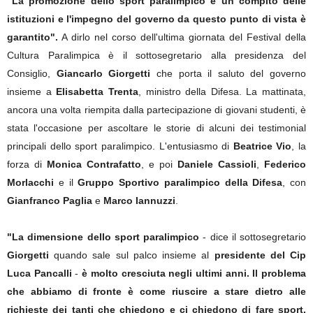
"La promozione dello sport paralimpico è un compito delle
istituzioni e l'impegno del governo da questo punto di vista è
garantito".
A dirlo nel corso dell'ultima giornata del Festival della
Cultura Paralimpica è il sottosegretario alla presidenza del
Consiglio,
Giancarlo Giorgetti
che porta il saluto del governo
insieme a
Elisabetta Trenta
, ministro della Difesa. La mattinata,
ancora una volta riempita dalla partecipazione di giovani studenti, è
stata l'occasione per ascoltare le storie di alcuni dei testimonial
principali dello sport paralimpico. L'entusiasmo di
Beatrice Vio
, la
forza di
Monica Contrafatto
, e poi
Daniele Cassioli
,
Federico
Morlacchi
e il
Gruppo Sportivo paralimpico della Difesa
, con
Gianfranco Paglia
e
Marco Iannuzzi
.
"La dimensione dello sport paralimpico
- dice il sottosegretario
Giorgetti
quando sale sul palco insieme al
presidente del Cip
Luca Pancalli
-
è molto cresciuta negli ultimi anni. Il problema
che abbiamo di fronte è come riuscire a stare dietro alle
richieste dei tanti che chiedono e ci chiedono di fare sport.