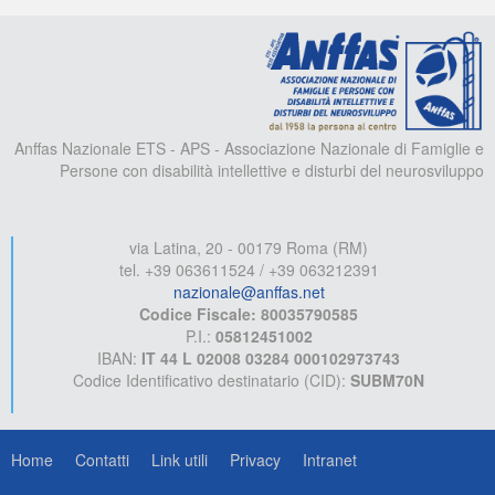
A
Anffas Nazionale ETS - APS - Associazione Nazionale di Famiglie e
Persone con disabilità intellettive e disturbi del neurosviluppo
via Latina, 20 - 00179 Roma (RM)
tel. +39 063611524 / +39 063212391
nazionale@anffas.net
Codice Fiscale: 80035790585
P.I.:
05812451002
IBAN:
IT 44 L 02008 03284 000102973743
Codice Identificativo destinatario (CID):
SUBM70N
Home
Contatti
Link utili
Privacy
Intranet