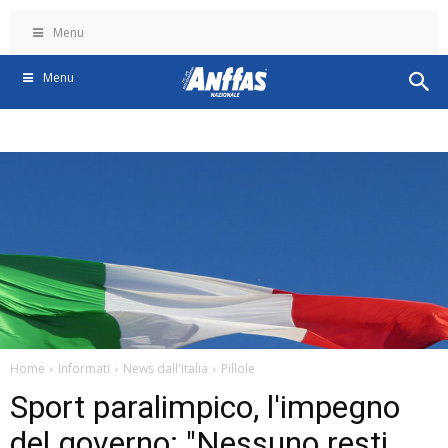
Menu
Menu
Home
Informati
News dall'Italia
Pillole
Sport paralimpico, l'impegno
del governo: "Nessuno resti