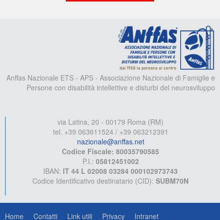
A
Anffas Nazionale ETS - APS - Associazione Nazionale di Famiglie e
Persone con disabilità intellettive e disturbi del neurosviluppo
via Latina, 20 - 00179 Roma (RM)
tel. +39 063611524 / +39 063212391
nazionale@anffas.net
Codice Fiscale: 80035790585
P.I.:
05812451002
IBAN:
IT 44 L 02008 03284 000102973743
Codice Identificativo destinatario (CID):
SUBM70N
Home
Contatti
Link utili
Privacy
Intranet