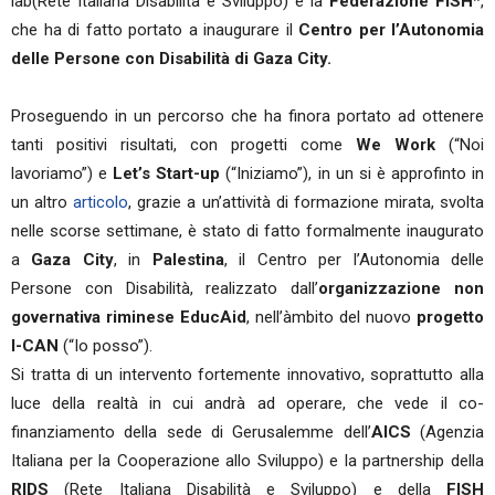
lab(Rete Italiana Disabilità e Sviluppo) e la
Federazione FISH
*,
che ha di fatto portato a inaugurare il
Centro per l’Autonomia
delle Persone con Disabilità di Gaza City.
Proseguendo in un percorso che ha finora portato ad ottenere
tanti positivi risultati, con progetti come
We Work
(“Noi
lavoriamo”) e
Let’s Start-up
(“Iniziamo”), in un si è approfinto in
un altro
articolo
, grazie a un’attività di formazione mirata, svolta
nelle scorse settimane, è stato di fatto formalmente inaugurato
a
Gaza City
, in
Palestina
, il Centro per l’Autonomia delle
Persone con Disabilità, realizzato dall’
organizzazione non
governativa riminese EducAid
, nell’àmbito del nuovo
progetto
I-CAN
(“Io posso”).
Si tratta di un intervento fortemente innovativo, soprattutto alla
luce della realtà in cui andrà ad operare, che vede il co-
finanziamento della sede di Gerusalemme dell’
AICS
(Agenzia
Italiana per la Cooperazione allo Sviluppo) e la partnership della
RIDS
(Rete Italiana Disabilità e Sviluppo) e della
FISH