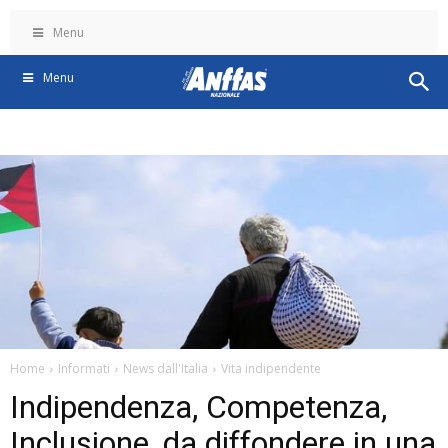
Menu
Menu
Home
Informati
News dall'Italia
Vita indipendente
Indipendenza, Competenza,
Inclusione, da diffondere in una