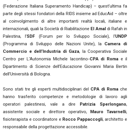
(Federazione Italiana Superamento Handicap) – quest’ultima fa
parte degli stessi fondatori della RIDS insieme ad EducAid – oltre
al coinvolgimento di altre importanti realtà locali, italiane e
internazionali, quali la Società di Riabilitazione
El Amal
di Rafah in
Palestina, l’
SDF
(Forum per lo Sviluppo Sociale), l’
UNDP
(Programma di Sviluppo delle Nazioni Unite), la
Camera di
Commercio e dell’Industria di Gaza
, la Cooperativa Sociale
Centro per L’Autonomia Michele Iacontino-
CPA di Roma
e il
Dipartimento di Scienze dell’Educazione Giovanni Maria Bertin
dell’Università di Bologna.
Sono stati tre gli esperti multidisciplinari del
CPA di Roma
che
hanno trasferito competenze e metodologie di lavoro agli
operatori palestinesi, vale a dire
Patrizia Sperlongano
,
assistente sociale e direttore operativo,
Mauro Tavarnelli
,
fisioterapista e coordinatore e
Rocco Pappaccogli
, architetto e
responsabile della progettazione accessibile.