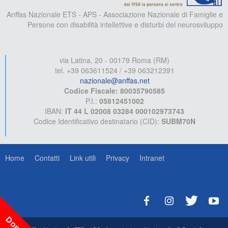
Anffas Nazionale ETS - APS - Associazione Nazionale di Famiglie e
Persone con disabilità intellettive e disturbi del neurosviluppo
via Latina, 20 - 00179 Roma (RM)
tel. +39 063611524 / +39 063212391
nazionale@anffas.net
Codice Fiscale: 80035790585
P.I.:
05812451002
IBAN:
IT 44 L 02008 03284 000102973743
Codice Identificativo destinatario (CID):
SUBM70N
Home
Contatti
Link utili
Privacy
Intranet