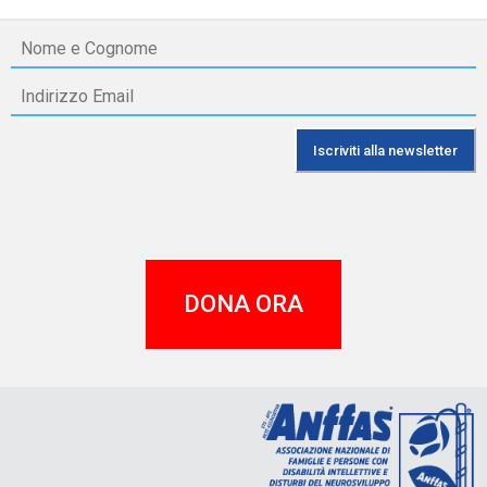
DONA ORA
A