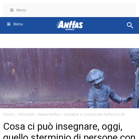
Menu
Menu
Home
Informati
News Anffas
Iniziative e comunicati Anffas locali
Cosa ci può insegnare, oggi,
quello sterminio di persone con