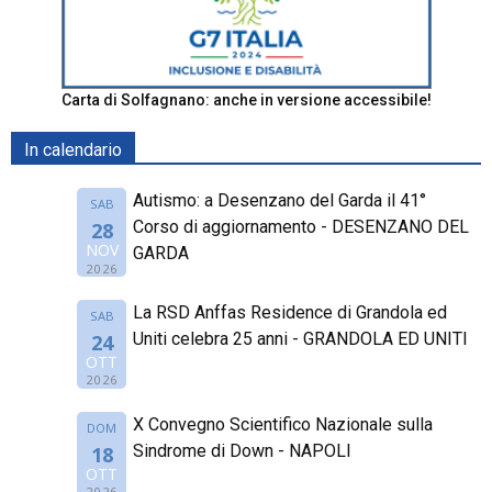
Carta di Solfagnano: anche in versione accessibile!
In calendario
Autismo: a Desenzano del Garda il 41°
SAB
Corso di aggiornamento - DESENZANO DEL
28
NOV
GARDA
2026
La RSD Anffas Residence di Grandola ed
SAB
Uniti celebra 25 anni - GRANDOLA ED UNITI
24
OTT
2026
X Convegno Scientifico Nazionale sulla
DOM
Sindrome di Down - NAPOLI
18
OTT
2026