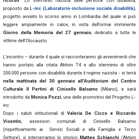
ricordo"
. Lo sterminio nazista delle persone con disabilità,
proposto da
L-inc (Laboratorio-inclusione sociale disabilità)
,
progetto avviato lo scorso anno in Lombardia del quale si può
leggere ampiamente in calce, in vista dell’ormai imminente
Giorno della Memoria del 27 gennaio
, dedicato a tutte le
vittime dell’Olocausto.
L’incontro – durante il quale si racconteranno gli avvenimenti che
hanno portato alla citata Aktion T4 e allo sterminio di oltre
200.000 persone con disabilità durante il regime nazista - si terrà
nella mattinata del 30 gennaio all’Auditorium del Centro
Culturale Il Pertini di Cinisello Balsamo
(Milano), e sarà
introdotto da
Monica Pozzi
, una delle promotrici del Progetto L-
inc.
Dopo i saluti istituzionali di
Valeria De Cicco e Riccardo
Visentin
, assessori comunali di Cinisello Balsamo
(rispettivamente ai Servizi Sociali e alla Famiglia e Terzo
Settore), vi interverranno lo storico
Matteo Schianchi
(Aktion