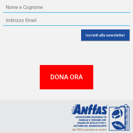
DONA ORA
A