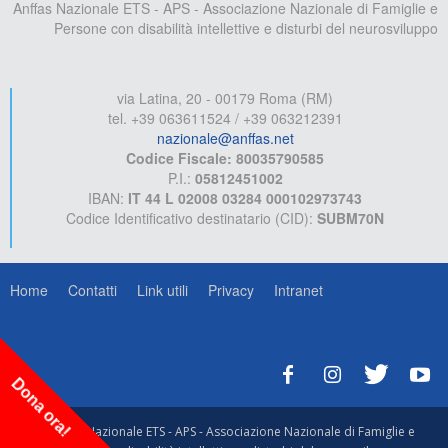
Anffas Nazionale ETS - APS - Associazione Nazionale di Famiglie e
Persone con disabilità intellettive e disturbi del neurosviluppo
via Latina, 20 - 00179 Roma (RM)
tel. +39 063611524 / +39 063212391
nazionale@anffas.net
Codice Fiscale: 80035790585
P.I.:
05812451002
IBAN:
IT 44 L 02008 03284 000102973743
Codice Identificativo destinatario (CID):
SUBM70N
Home
Contatti
Link utili
Privacy
Intranet
Dona ora!
© Anffas Nazionale ETS - APS - Associazione Nazionale di Famiglie e