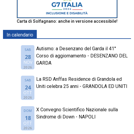
Carta di Solfagnano: anche in versione accessibile!
In calendario
Autismo: a Desenzano del Garda il 41°
SAB
Corso di aggiornamento - DESENZANO DEL
28
NOV
GARDA
2026
La RSD Anffas Residence di Grandola ed
SAB
Uniti celebra 25 anni - GRANDOLA ED UNITI
24
OTT
2026
X Convegno Scientifico Nazionale sulla
DOM
Sindrome di Down - NAPOLI
18
OTT
2026