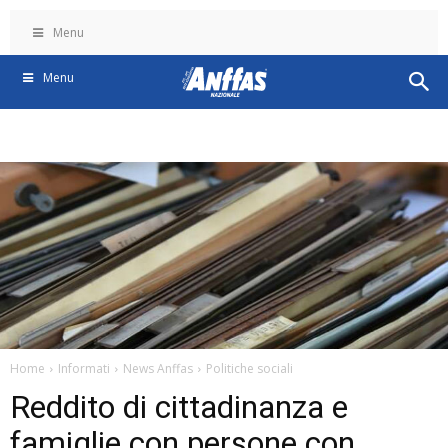
Menu
Menu
Home
Informati
News Anffas
Politiche sociali
Reddito di cittadinanza e
famiglie con persone con