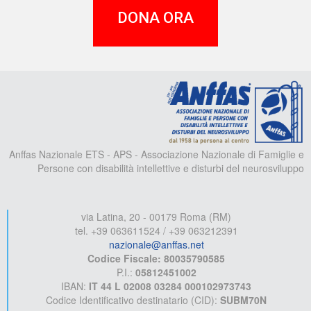
DONA ORA
A
Anffas Nazionale ETS - APS - Associazione Nazionale di Famiglie e
Persone con disabilità intellettive e disturbi del neurosviluppo
via Latina, 20 - 00179 Roma (RM)
tel. +39 063611524 / +39 063212391
nazionale@anffas.net
Codice Fiscale: 80035790585
P.I.:
05812451002
IBAN:
IT 44 L 02008 03284 000102973743
Codice Identificativo destinatario (CID):
SUBM70N