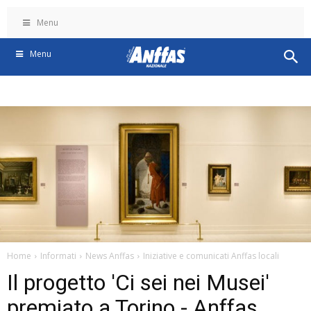
Menu
Menu
Home
Informati
News Anffas
Iniziative e comunicati Anffas locali
Il progetto 'Ci sei nei Musei'
premiato a Torino - Anffas