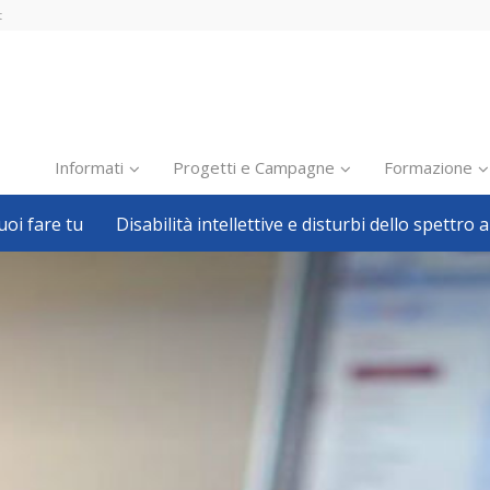
t
Informati
Progetti e Campagne
Formazione
oi fare tu
Disabilità intellettive e disturbi dello spettro a
Inclusione scolastica
Inclusione lavorativa
Notizie dalla FISH
Politiche sociali
Sport
Pillole
Formazione
Avvisi, bandi
Ricerca e Scienza
Welfare locale