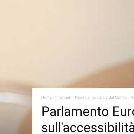
Home
Informati
News dall'Europa e dal Mondo
V
Parlamento Euro
sull'accessibilit