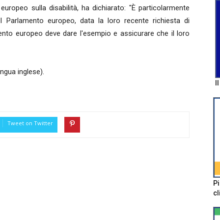
europeo sulla disabilità, ha dichiarato: "È particolarmente
del Parlamento europeo, data la loro recente richiesta di
mento europeo deve dare l'esempio e assicurare che il loro
lingua inglese).
I
Tweet on Twitter
Pi
cl