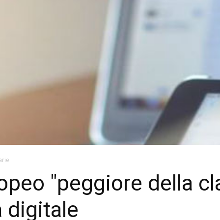
arie
peo "peggiore della cl
à digitale