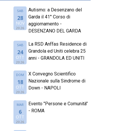
Autismo: a Desenzano del
SAB
Garda il 41° Corso di
28
NOV
aggiornamento -
2026
DESENZANO DEL GARDA
La RSD Anffas Residence di
SAB
Grandola ed Uniti celebra 25
24
OTT
anni - GRANDOLA ED UNITI
2026
X Convegno Scientifico
DOM
Nazionale sulla Sindrome di
18
OTT
Down - NAPOLI
2026
Evento "Persone e Comunità"
MAR
- ROMA
6
OTT
2026