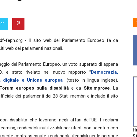
ter
f-feph.org - Il sito web del Parlamento Europeo fa da
 siti web dei parlamenti nazionali.
eggio del Parlamento Europeo, un voto superato di appena
0
, è stato rivelato nel nuovo rapporto
"
Democrazia,
tà digitale e Unione europea
"
(testo in lingua inglese),
Forum europeo sulla disabilità
e da
Siteimprove
. La
ufficiale dei parlamenti dei 28 Stati membri e include il sito
 disabilità che lavorano negli affari dell'UE. I reclami
reaming, rendendoli inutilizzabili per utenti non udenti o con
Ha
mente contrassegnate, rendendole illeggibili per le persone
SA