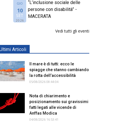
“L’inclusione sociale delle
GIO
persone con disabilità” -
10
SET
MACERATA
2026
Vedi tutti gli eventi
Ultimi Articoli
Il mare è di tutti: ecco le
spiagge che stanno cambiando
la rotta dell’accessibilità
05/08/2026 08:44:04
Nota di chiarimento e
posizionamento sui gravissimi
fatti legati alle vicende di
Anffas Modica
04/08/2026 16:53:41