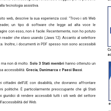
alla tecnologia assistiva.
ito web, descrive la sua esperienza così: "Trovo i siti Web
reader, un tipo di software che legge ad alta voce le
eragire con esso, non è facile. Recentemente, non ho potuto
en reader che stavo usando (Jaws 12). Accanto al selettore
ta. Inoltre, i documenti in PDF spesso non sono accessibili
Co
ac
i, ma non di molto.
Solo 3 Stati membri
hanno ottenuto un
sa accessibilità:
Grecia
,
Danimarca
e
Paesi Bassi
.
 dei cittadini dell'UE con disabilità, che dovranno affrontare
ioni politiche. È particolarmente preoccupante che gli Stati
 giuridici di rendere accessibili tutti i siti web del settore
ll'accessibilità del Web.
e