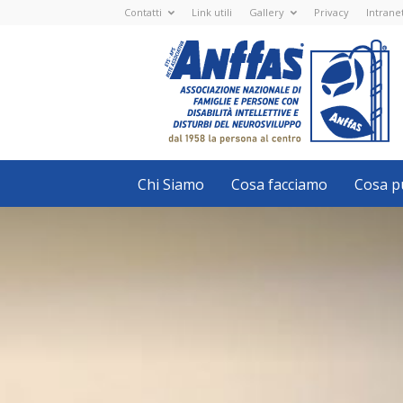
Contatti
Link utili
Gallery
Privacy
Intrane
Anffas
Nazionale
ETS
-
APS
-
Associazione
Nazionale
di
Famiglie
e
Persone
con
Chi Siamo
Cosa facciamo
Cosa pu
disabilità
intellettive
e
disturbi
del
neurosviluppo