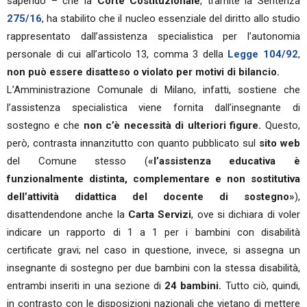
sapendo – che la
Corte Costituzionale
, tramite la Sentenza
275/16
, ha stabilito che il nucleo essenziale del diritto allo studio
rappresentato dall’assistenza specialistica per l’autonomia
personale di cui all’articolo 13, comma 3 della
Legge 104/92
,
non può essere disatteso o violato per motivi di bilancio.
L’Amministrazione Comunale di Milano, infatti, sostiene che
l’assistenza specialistica viene fornita dall’insegnante di
sostegno e che
non c’è necessità di ulteriori figure.
Questo,
però, contrasta innanzitutto con quanto pubblicato sul
sito web
del Comune stesso (
«l’assistenza educativa è
funzionalmente distinta, complementare e non sostitutiva
dell’attività didattica del docente di sostegno»
),
disattendendone anche la
Carta Servizi
, ove si dichiara di voler
indicare un rapporto di 1 a 1 per i bambini con disabilità
certificate gravi; nel caso in questione, invece, si assegna un
insegnante di sostegno per due bambini con la stessa disabilità,
entrambi inseriti in una sezione di
24 bambini.
Tutto ciò, quindi,
in contrasto con le disposizioni nazionali che vietano di mettere