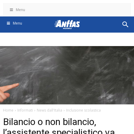
Menu
Menu
Home
Informati
News dall'Italia
Inclusione scolastica
Bilancio o non bilancio,
l’assistente specialistico va