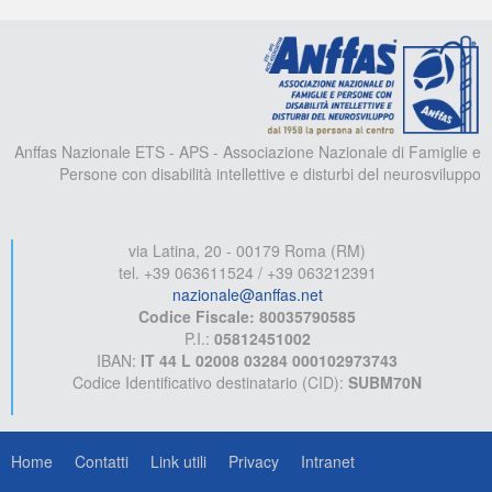
A
Anffas Nazionale ETS - APS - Associazione Nazionale di Famiglie e
Persone con disabilità intellettive e disturbi del neurosviluppo
via Latina, 20 - 00179 Roma (RM)
tel. +39 063611524 / +39 063212391
nazionale@anffas.net
Codice Fiscale: 80035790585
P.I.:
05812451002
IBAN:
IT 44 L 02008 03284 000102973743
Codice Identificativo destinatario (CID):
SUBM70N
Home
Contatti
Link utili
Privacy
Intranet