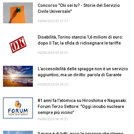
Concorso "Chi sei tu? - Storie del Servizio
Civile Universale"
06/08/2026 09:37:57
Disabilità, Torino stanzia 1,6 milioni di euro:
dopo il Tar, la sfida di ridisegnare le tariffe
06/08/2026 09:29:05
L’accessibilità delle spiagge non è un servizio
aggiuntivo, ma un diritto: parola di Garante
06/08/2026 09:28:23
81 anni fa l'atomica su Hiroshima e Nagasaki.
Forum Terzo Settore: "Oggi incubo nucleare
sempre più vicino"
06/08/2026 08:39:21
Il mare è di tutti: ecco le spiagge che stanno