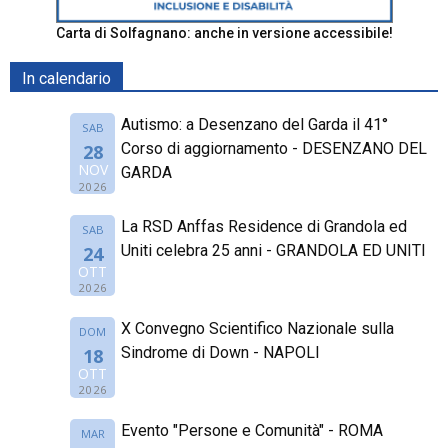
Carta di Solfagnano: anche in versione accessibile!
In calendario
Autismo: a Desenzano del Garda il 41°
SAB
Corso di aggiornamento - DESENZANO DEL
28
NOV
GARDA
2026
La RSD Anffas Residence di Grandola ed
SAB
Uniti celebra 25 anni - GRANDOLA ED UNITI
24
OTT
2026
X Convegno Scientifico Nazionale sulla
DOM
Sindrome di Down - NAPOLI
18
OTT
2026
Evento "Persone e Comunità" - ROMA
MAR