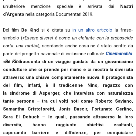
un’ulteriore menzione speciale è arrivata dai
Nastri
d’Argento
nella categoria Documentari 2019.
Del film
Be Kind
si è citata su
in un altro articolo
la frase-
simbolo (
«Essere diversi è come un elefante con la proboscide
corta: una rarità»
), ricordando anche cosa ne è stato scritto da
parte del progetto nazionale di inclusione culturale
Cinemanchìo
:
«
Be Kind
racconta di un viaggio guidato da un giovanissimo
conduttore che ci prende per mano e ci mostra la diversità
attraverso una chiave completamente nuova. Il protagonista
del film, infatti, è il tredicenne Nino, ragazzo con
la sindrome di Asperger, che intervista con naturalezza
tante persone – tra cui volti noti come Roberto Saviano,
Samantha Cristoforetti, Jonis Bascir, Fortunato Cerlino,
Sara El Debuch – le quali, passando attraverso la loro
diversità, hanno raggiunto obiettivi esaltanti,
superando barriere e diffidenze, per conquistare