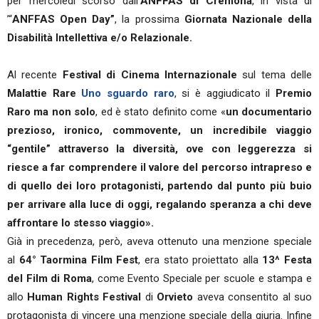
per mercoledì scorso dall’
ANFFAS di Cremona
, in vista di
’“
ANFFAS Open Day”
, la prossima
Giornata Nazionale della
Disabilità Intellettiva e/o Relazionale.
Al recente
Festival di Cinema Internazionale
sul tema delle
Malattie Rare
Uno sguardo raro
, si è aggiudicato il
Premio
Raro ma non solo
, ed è stato definito come «
un documentario
prezioso, ironico, commovente, un incredibile viaggio
“gentile” attraverso la diversità, ove con leggerezza si
riesce a far comprendere il valore del percorso intrapreso e
di quello dei loro protagonisti, partendo dal punto più buio
per arrivare alla luce di oggi, regalando speranza a chi deve
affrontare lo stesso viaggio».
Già in precedenza, però, aveva ottenuto una menzione speciale
al
64° Taormina Film Fest
, era stato proiettato alla
13^ Festa
del Film di Roma
, come Evento Speciale per scuole e stampa e
allo
Human Rights Festival
di
Orvieto
aveva consentito al suo
protagonista di vincere una menzione speciale della giuria. Infine