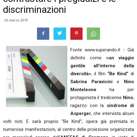
discriminazioni
26 marzo 2019
Fonte www.superando.it - Già
definito come
«un viaggio
gentile all’interno della
diversità»
, il film
“Be Kind”
di
Sabrina Paravicini
e
Nino
Monteleone
ha per
protagonista il tredicenne
Nino
,
ragazzo con la
sindrome di
Asperger
, che intervista alcuni
volti noti. E sarà proprio “Be Kind”, opera già premiata in
numerose manifestazioni, al centro della proiezione organizzata