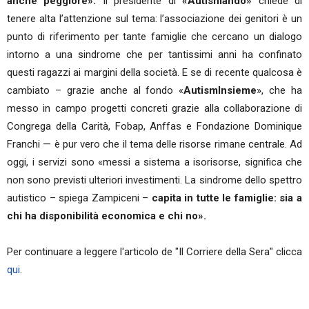
anche peggiore».
Il presidente di
«Autismando»
chiede di
tenere alta l’attenzione sul tema: l’associazione dei genitori è un
punto di riferimento per tante famiglie che cercano un dialogo
intorno a una sindrome che per tantissimi anni ha confinato
questi ragazzi ai margini della società. E se di recente qualcosa è
cambiato – grazie anche al fondo «
AutismInsieme
», che ha
messo in campo progetti concreti grazie alla collaborazione di
Congrega della Carità, Fobap, Anffas e Fondazione Dominique
Franchi — è pur vero che il tema delle risorse rimane centrale. Ad
oggi, i servizi sono «messi a sistema a isorisorse, significa che
non sono previsti ulteriori investimenti. La sindrome dello spettro
autistico – spiega Zampiceni –
capita in tutte le famiglie: sia a
chi ha disponibilità economica e chi no».
Per continuare a leggere l'articolo de "Il Corriere della Sera" clicca
qui
.