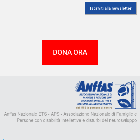
DONA ORA
A
Anffas Nazionale ETS - APS - Associazione Nazionale di Famiglie e
Persone con disabilità intellettive e disturbi del neurosviluppo