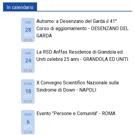
In calendario
Autismo: a Desenzano del Garda il 41°
SAB
Corso di aggiornamento - DESENZANO DEL
28
NOV
GARDA
2026
La RSD Anffas Residence di Grandola ed
SAB
Uniti celebra 25 anni - GRANDOLA ED UNITI
24
OTT
2026
X Convegno Scientifico Nazionale sulla
DOM
Sindrome di Down - NAPOLI
18
OTT
2026
Evento "Persone e Comunità" - ROMA
MAR
6
OTT
2026