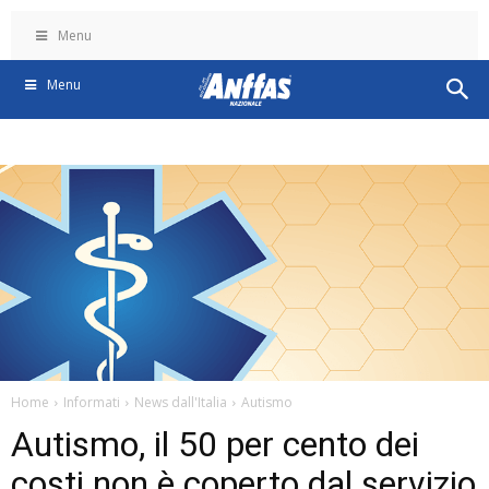
Menu
Menu
Home
Informati
News dall'Italia
Autismo
Autismo, il 50 per cento dei
costi non è coperto dal servizio