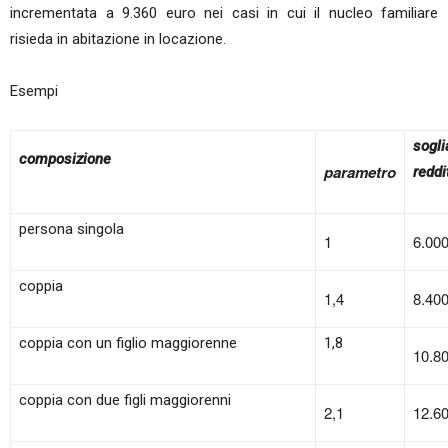
incrementata a 9.360 euro nei casi in cui il nucleo familiare
risieda in abitazione in locazione.
Esempi
sog
composizione
parametro
reddi
persona singola
1
6.00
coppia
1,4
8.40
coppia con un figlio maggiorenne
1,8
10.8
coppia con due figli maggiorenni
2,1
12.6