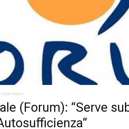
m Terzo Settore
iale (Forum): “Serve sub
utosufficienza”