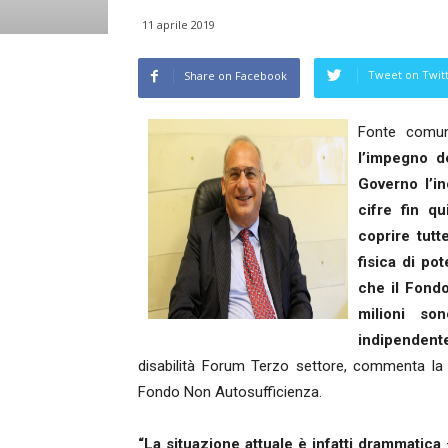
11 aprile 2019
Tweet on Twit
Share on Facebook
Fonte comun
l’impegno de
Governo l’i
cifre fin qu
coprire tut
fisica di po
che il Fondo
milioni so
indipendente
disabilità Forum Terzo settore, commenta la 
Fondo Non Autosufficienza.
“La situazione attuale è infatti drammatica