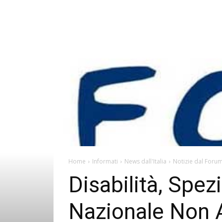
Home
Informati
News dall'Italia
Notizie dal Foru
Disabilità, Spez
Nazionale Non A