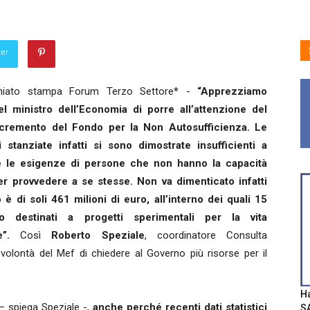
ter
iato stampa Forum Terzo Settore* -
“Apprezziamo
l ministro dell’Economia di porre all’attenzione del
ncremento del Fondo per la Non Autosufficienza. Le
i stanziate infatti si sono dimostrate insufficienti a
te le esigenze di persone che non hanno la capacità
ter provvedere a se stesse. Non va dimenticato infatti
 è di soli 461 milioni di euro, all’interno dei quali 15
no destinati a progetti sperimentali per la vita
”.
Così
Roberto Speziale
, coordinatore Consulta
volontà del Mef di chiedere al Governo più risorse per il
Ha
– spiega Speziale -,
anche perché recenti dati statistici
SA