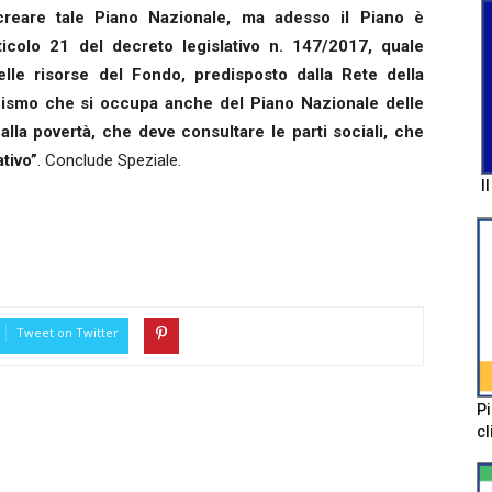
di creare tale Piano Nazionale, ma adesso il Piano è
rticolo 21 del decreto legislativo n. 147/2017, quale
elle risorse del Fondo, predisposto dalla Rete della
anismo che si occupa anche del Piano Nazionale delle
alla povertà, che deve consultare le parti sociali, che
tivo”
. Conclude Speziale.
I
Tweet on Twitter
Pi
cl