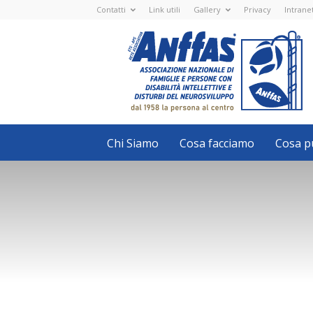
Contatti
Link utili
Gallery
Privacy
Intrane
Anffas
Nazionale
ETS
-
APS
-
Associazione
Nazionale
di
Famiglie
e
Persone
con
Chi Siamo
Cosa facciamo
Cosa pu
disabilità
intellettive
e
disturbi
del
neurosviluppo