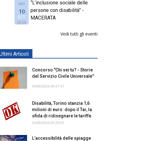
“L’inclusione sociale delle
GIO
persone con disabilità” -
10
SET
MACERATA
2026
Vedi tutti gli eventi
Ultimi Articoli
Concorso "Chi sei tu? - Storie
del Servizio Civile Universale"
06/08/2026 09:37:57
Disabilità, Torino stanzia 1,6
milioni di euro: dopo il Tar, la
sfida di ridisegnare le tariffe
06/08/2026 09:29:05
L’accessibilità delle spiagge