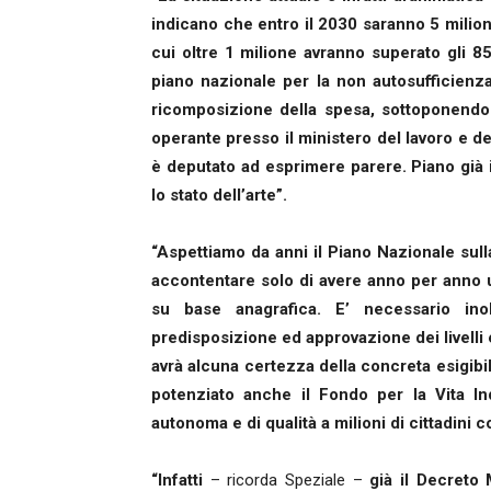
indicano che entro il 2030 saranno 5 milioni
cui oltre 1 milione avranno superato gli 8
piano nazionale per la non autosufficienz
ricomposizione della spesa, sottoponendolo
operante presso il ministero del lavoro e de
è deputato ad esprimere parere. Piano già 
lo stato dell’arte”.
“Aspettiamo da anni il Piano Nazionale sul
accontentare solo di avere anno per anno un
su base anagrafica. E’ necessario in
predisposizione ed approvazione dei livelli e
avrà alcuna certezza della concreta esigibilit
potenziato anche il Fondo per la Vita Ind
autonoma e di qualità a milioni di cittadini co
“Infatti
– ricorda Speziale –
già il Decreto 