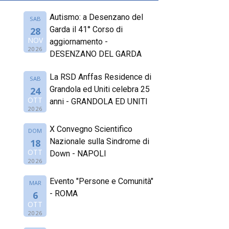
Autismo: a Desenzano del
SAB
Garda il 41° Corso di
28
NOV
aggiornamento -
2026
DESENZANO DEL GARDA
La RSD Anffas Residence di
SAB
Grandola ed Uniti celebra 25
24
OTT
anni - GRANDOLA ED UNITI
2026
X Convegno Scientifico
DOM
Nazionale sulla Sindrome di
18
OTT
Down - NAPOLI
2026
Evento "Persone e Comunità"
MAR
- ROMA
6
OTT
2026