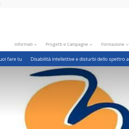
t
Informati
Progetti e Campagne
Formazione
oi fare tu
Disabilità intellettive e disturbi dello spettro a
Inclusione scolastica
Inclusione lavorativa
Notizie dalla FISH
Politiche sociali
Sport
Pillole
Formazione
Avvisi, bandi
Ricerca e Scienza
Welfare locale