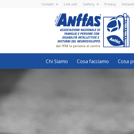
Contatti
Link utili
Gallery
Privacy
Intrane
Anffas
Nazionale
ETS
-
APS
-
Associazione
Nazionale
di
Famiglie
e
Persone
con
Chi Siamo
Cosa facciamo
Cosa pu
disabilità
intellettive
e
disturbi
del
neurosviluppo