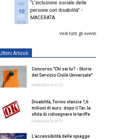
“L’inclusione sociale delle
GIO
persone con disabilità” -
10
SET
MACERATA
2026
Vedi tutti gli eventi
Ultimi Articoli
Concorso "Chi sei tu? - Storie
del Servizio Civile Universale"
06/08/2026 09:37:57
Disabilità, Torino stanzia 1,6
milioni di euro: dopo il Tar, la
sfida di ridisegnare le tariffe
06/08/2026 09:29:05
L’accessibilità delle spiagge