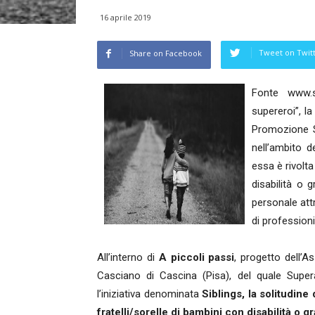
16 aprile 2019
Tweet on Twit
Share on Facebook
Fonte www.s
supereroi”, l
Promozione S
nell’ambito d
essa è rivolta 
disabilità o 
personale attr
di professioni
All’interno di
A piccoli passi
, progetto dell’
Casciano di Cascina (Pisa), del quale Supe
l’iniziativa denominata
Siblings, la solitudine
fratelli/sorelle di bambini con disabilità o 