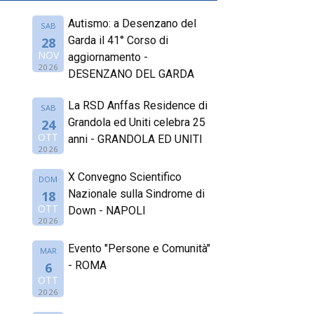
Autismo: a Desenzano del
SAB
Garda il 41° Corso di
28
NOV
aggiornamento -
2026
DESENZANO DEL GARDA
La RSD Anffas Residence di
SAB
Grandola ed Uniti celebra 25
24
OTT
anni - GRANDOLA ED UNITI
2026
X Convegno Scientifico
DOM
Nazionale sulla Sindrome di
18
OTT
Down - NAPOLI
2026
Evento "Persone e Comunità"
MAR
- ROMA
6
OTT
2026