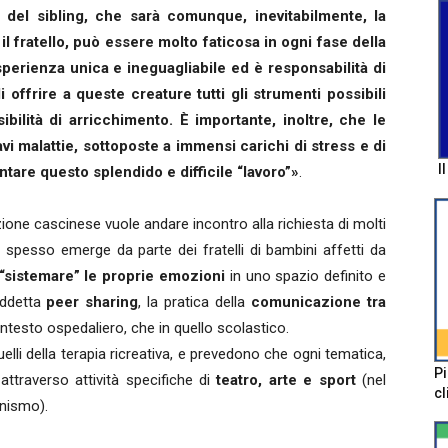
a del sibling, che sarà comunque, inevitabilmente, la
 fratello, può essere molto faticosa in ogni fase della
perienza unica e ineguagliabile ed è responsabilità di
i offrire a queste creature tutti gli strumenti possibili
sibilità di arricchimento. È importante, inoltre, che le
ravi malattie, sottoposte a immensi carichi di stress e di
I
tare questo splendido e difficile “lavoro”»
.
one cascinese vuole andare incontro alla richiesta di molti
spesso emerge da parte dei fratelli di bambini affetti da
 “sistemare” le proprie emozioni
in uno spazio definito e
iddetta
peer sharing
, la pratica della
comunicazione tra
ntesto ospedaliero, che in quello scolastico.
elli della terapia ricreativa, e prevedono che ogni tematica,
Pi
attraverso attività specifiche di
teatro, arte e sport
(nel
cl
nismo).