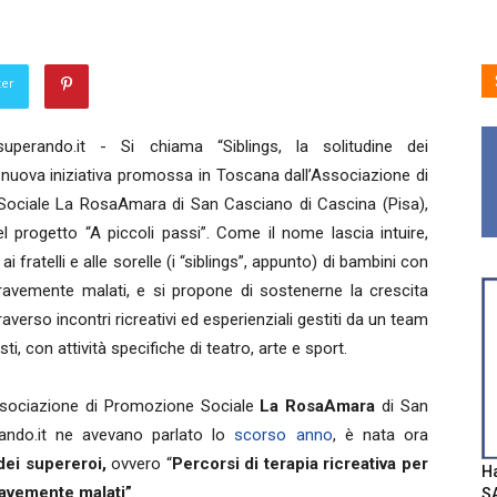
ter
uperando.it - Si chiama “Siblings, la solitudine dei
a nuova iniziativa promossa in Toscana dall’Associazione di
ociale La RosaAmara di San Casciano di Cascina (Pisa),
el progetto “A piccoli passi”. Come il nome lascia intuire,
ai fratelli e alle sorelle (i “siblings”, appunto) di bambini con
gravemente malati, e si propone di sostenerne la crescita
averso incontri ricreativi ed esperienziali gestiti da un team
sti, con attività specifiche di teatro, arte e sport.
Associazione di Promozione Sociale
La RosaAmara
di San
rando.it ne avevano parlato lo
scorso anno
, è nata ora
 dei supereroi,
ovvero “
Percorsi di terapia ricreativa per
Ha
gravemente malati”
.
SA