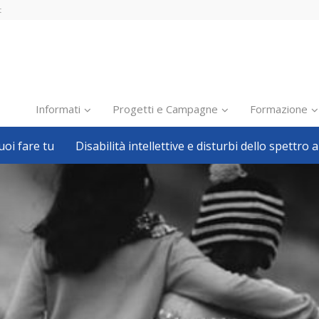
t
Informati
Progetti e Campagne
Formazione
oi fare tu
Disabilità intellettive e disturbi dello spettro a
Inclusione scolastica
Inclusione lavorativa
Notizie dalla FISH
Politiche sociali
Sport
Pillole
Formazione
Avvisi, bandi
Ricerca e Scienza
Welfare locale