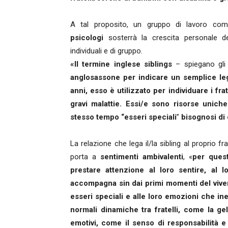
A tal proposito, un gruppo di lavoro c
psicologi
sosterrà la crescita personale dei 
individuali e di gruppo.
«Il termine inglese siblings
– spiegano gl
anglosassone per indicare un semplice lega
anni, esso è utilizzato per individuare i frat
gravi malattie. Essi/e sono risorse uniche
stesso tempo “esseri speciali
”
bisognosi di 
La relazione che lega il/la sibling al proprio f
porta a
sentimenti ambivalenti
, «
per ques
prestare attenzione al loro sentire, al 
accompagna sin dai primi momenti del vivere
esseri speciali e alle loro emozioni che ine
normali dinamiche tra fratelli, come la gelos
emotivi, come il senso di responsabilità e 