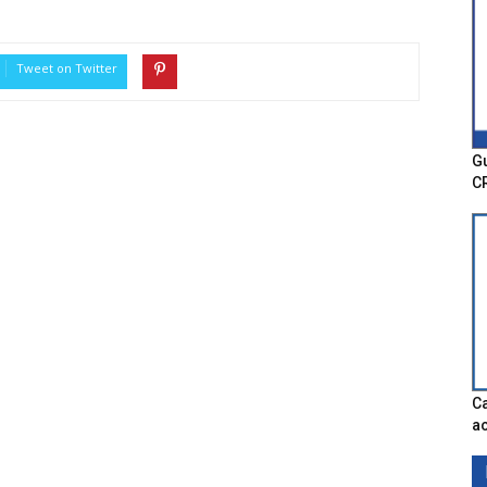
Tweet on Twitter
Gu
C
Ca
ac