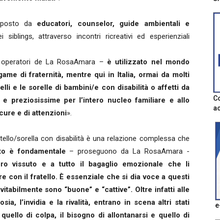
omposto da
educatori, counselor, guide ambientali e
siblings, attraverso incontri ricreativi ed esperienziali
i operatori de La RosaAmara –
è utilizzato nel mondo
me di fraternità, mentre qui in Italia, ormai da molti
elli e le sorelle di bambini/e con disabilità o affetti da
Co
 e preziosissime per l’intero nucleo familiare e allo
ac
cure e di attenzioni
».
ratello/sorella con disabilità è una relazione complessa che
to è fondamentale
– proseguono da La RosaAmara -
loro vissuto e a tutto il bagaglio emozionale che li
 con il fratello. È essenziale che si dia voce a questi
vitabilmente sono “buone” e “cattive”. Oltre infatti alle
ia, l’invidia e la rivalità, entrano in scena altri stati
e
quello di colpa, il bisogno di allontanarsi e quello di