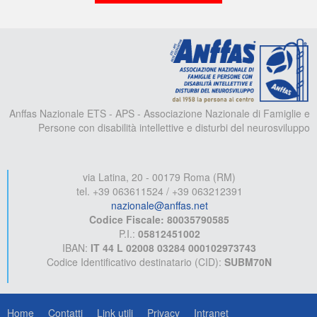
A
Anffas Nazionale ETS - APS - Associazione Nazionale di Famiglie e
Persone con disabilità intellettive e disturbi del neurosviluppo
via Latina, 20 - 00179 Roma (RM)
tel. +39 063611524 / +39 063212391
nazionale@anffas.net
Codice Fiscale: 80035790585
P.I.:
05812451002
IBAN:
IT 44 L 02008 03284 000102973743
Codice Identificativo destinatario (CID):
SUBM70N
Home
Contatti
Link utili
Privacy
Intranet