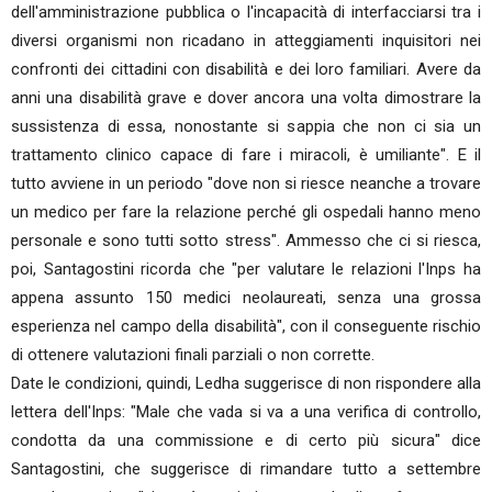
dell'amministrazione pubblica o l'incapacità di interfacciarsi tra i
diversi organismi non ricadano in atteggiamenti inquisitori nei
confronti dei cittadini con disabilità e dei loro familiari. Avere da
anni una disabilità grave e dover ancora una volta dimostrare la
sussistenza di essa, nonostante si sappia che non ci sia un
trattamento clinico capace di fare i miracoli, è umiliante". E il
tutto avviene in un periodo "dove non si riesce neanche a trovare
un medico per fare la relazione perché gli ospedali hanno meno
personale e sono tutti sotto stress". Ammesso che ci si riesca,
poi, Santagostini ricorda che "per valutare le relazioni l'Inps ha
appena assunto 150 medici neolaureati, senza una grossa
esperienza nel campo della disabilità", con il conseguente rischio
di ottenere valutazioni finali parziali o non corrette.
Date le condizioni, quindi, Ledha suggerisce di non rispondere alla
lettera dell'Inps: "Male che vada si va a una verifica di controllo,
condotta da una commissione e di certo più sicura" dice
Santagostini, che suggerisce di rimandare tutto a settembre