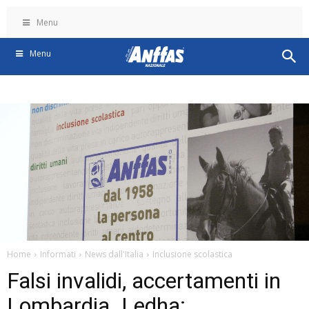
Menu
Menu
Home
Informati
News dall'Italia
Inclusione scolastica
Falsi invalidi, accertamenti in
Lombardia. Ledha: