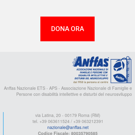
DONA ORA
A
Anffas Nazionale ETS - APS - Associazione Nazionale di Famiglie e
Persone con disabilità intellettive e disturbi del neurosviluppo
via Latina, 20 - 00179 Roma (RM)
tel. +39 063611524 / +39 063212391
nazionale@anffas.net
Codice Fiscale: 80035790585