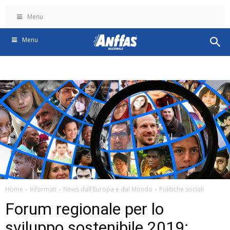
Menu
Menu
Home
Informati
News dall'Europa e dal Mondo
Politiche sociali
Forum regionale per lo
sviluppo sostenibile 2019: