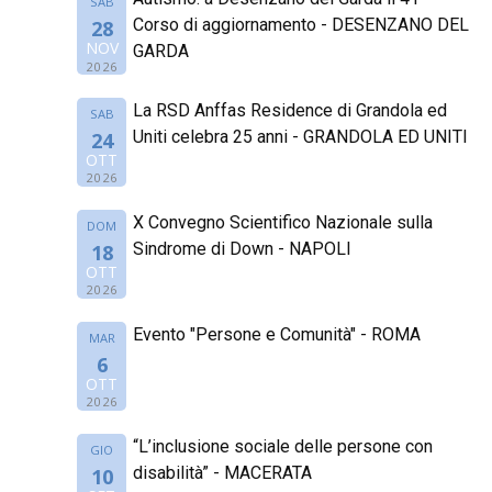
SAB
Corso di aggiornamento - DESENZANO DEL
28
NOV
GARDA
2026
La RSD Anffas Residence di Grandola ed
SAB
Uniti celebra 25 anni - GRANDOLA ED UNITI
24
OTT
2026
X Convegno Scientifico Nazionale sulla
DOM
Sindrome di Down - NAPOLI
18
OTT
2026
Evento "Persone e Comunità" - ROMA
MAR
6
OTT
2026
“L’inclusione sociale delle persone con
GIO
disabilità” - MACERATA
10