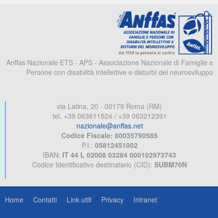
A
Anffas Nazionale ETS - APS - Associazione Nazionale di Famiglie e
Persone con disabilità intellettive e disturbi del neurosviluppo
via Latina, 20 - 00179 Roma (RM)
tel. +39 063611524 / +39 063212391
nazionale@anffas.net
Codice Fiscale: 80035790585
P.I.:
05812451002
IBAN:
IT 44 L 02008 03284 000102973743
Codice Identificativo destinatario (CID):
SUBM70N
Home
Contatti
Link utili
Privacy
Intranet