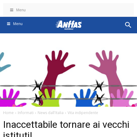
Menu
Menu
Home
Informati
News dall'Italia
Vita indipendente
Inaccettabile tornare ai vecchi
istituti!