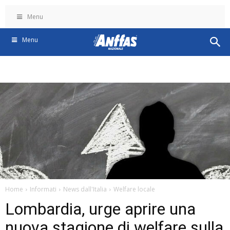
Menu
Menu
Home
Informati
News dall'Italia
Welfare locale
Lombardia, urge aprire una
nuova stagione di welfare sulla