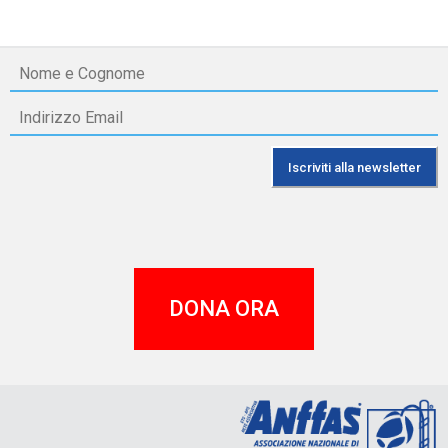
DONA ORA
A