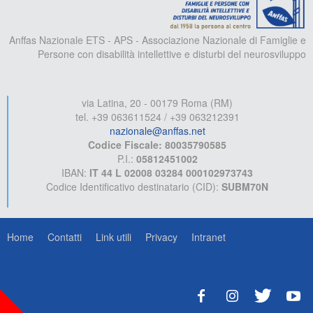
Anffas Nazionale ETS - APS - Associazione Nazionale di Famiglie e
Persone con disabilità intellettive e disturbi del neurosviluppo
via Latina, 20 - 00179 Roma (RM)
tel. +39 063611524 / +39 063212391
nazionale@anffas.net
Codice Fiscale: 80035790585
P.I.:
05812451002
IBAN:
IT 44 L 02008 03284 000102973743
Codice Identificativo destinatario (CID):
SUBM70N
Home
Contatti
Link utili
Privacy
Intranet