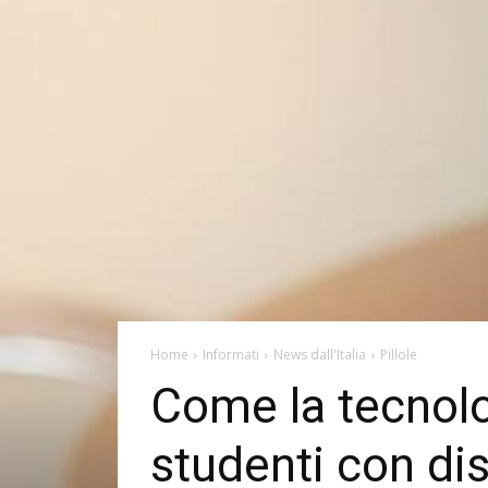
Home
Informati
News dall'Italia
Pillole
Come la tecnolog
studenti con dis