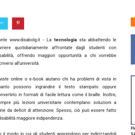
ter
onte www.disabolg.it - La
tecnologia
sta abbattendo le
arriere quotidianamente affrontate dagli studenti con
isabilità, offrendo maggiori opportunità a chi vorrebbe
criversi all’università.
viste online o e-book aiutano chi ha problemi di vista in
uanto possono ingrandire il testo stampato oppure
nvertirlo in formati di facile lettura come il braille. Inoltre,
empre più lezioni universitarie contemplano soluzioni a
dine da deficit di attenzione. Spesso, ciò può essere fatto
disabilità maggiore indipendenza.
Ha
l modo in cui gli studenti apprendono per indirizzandoli
SA