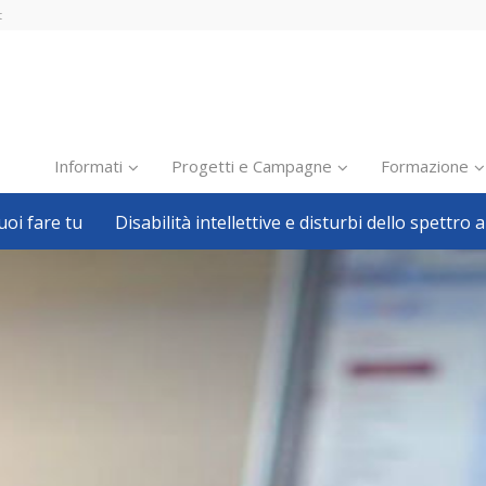
t
Informati
Progetti e Campagne
Formazione
oi fare tu
Disabilità intellettive e disturbi dello spettro a
Inclusione scolastica
Inclusione lavorativa
Notizie dalla FISH
Politiche sociali
Sport
Pillole
Formazione
Avvisi, bandi
Ricerca e Scienza
Welfare locale