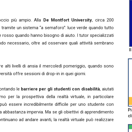
ccio più ampio. Alla
De Montfort University
, circa 200
mo tramite un sistema “a semaforo”: luce verde quando tutto
 rosso quando hanno bisogno di aiuto. I tutor specializzati
do necessario, oltre ad osservare quali attività sembrano
I
.
 alti livelli di ansia il mercoledì pomeriggio, quando sono
iversità offre sessioni di drop-in in quei giorni.
ontando le
barriere per gli studenti con disabilità
, aiutati
mo per la prospettiva della realtà virtuale, in particolare
può essere incredibilmente difficile per uno studente con
Pi
na abbastanza impervia. Ma se gli obiettivi di apprendimento
cl
tinuano ad andare avanti, la realtà virtuale può realizzare