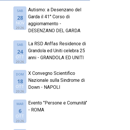
Autismo: a Desenzano del
SAB
Garda il 41° Corso di
28
NOV
aggiornamento -
2026
DESENZANO DEL GARDA
La RSD Anffas Residence di
SAB
Grandola ed Uniti celebra 25
24
OTT
anni - GRANDOLA ED UNITI
2026
X Convegno Scientifico
DOM
Nazionale sulla Sindrome di
18
OTT
Down - NAPOLI
2026
Evento "Persone e Comunità"
MAR
- ROMA
6
OTT
2026