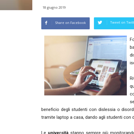
18 giugno 2019
Tweet on Twit
Share on Facebook
F
b
d
is
Ri
q
co
s
beneficio degli studenti con dislessia o disor
tramite laptop a casa, dando agli studenti con 
Le
università
stanno sempre più monitorando i