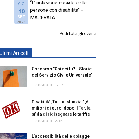
“L’inclusione sociale delle
GIO
persone con disabilità” -
10
SET
MACERATA
2026
Vedi tutti gli eventi
Ultimi Articoli
Concorso "Chi sei tu? - Storie
del Servizio Civile Universale"
06/08/2026 09:37:57
Disabilità, Torino stanzia 1,6
milioni di euro: dopo il Tar, la
sfida di ridisegnare le tariffe
06/08/2026 09:29:05
L’accessibilità delle spiagge