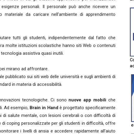
ro esigenze personali. Il personale può anche ricevere un
ro materiale da caricare nell’ambiente di apprendimento
tare tutti gli studenti, indipendentemente dal fatto che
ra molte istituzioni scolastiche hanno siti Web o contenuti
 tecnologia assistiva quasi inutili.
Co
ac
pei mirano ad affrontare.
ale pubblicato sui siti web delle università e sugli ambienti di
dard in materia di accessibilità.
nnovazioni tecnologiche. Ci sono
nuove app mobili
che
cili. Ad esempio,
Brain in Hand
è progettato specificamente
ni di salute mentale, con lesioni cerebrali o con difficoltà di
i coping personalizzate per gli studenti in difficoltà, offre
e
nitorare i livelli di ansia e accedere rapidamente all’aiuto