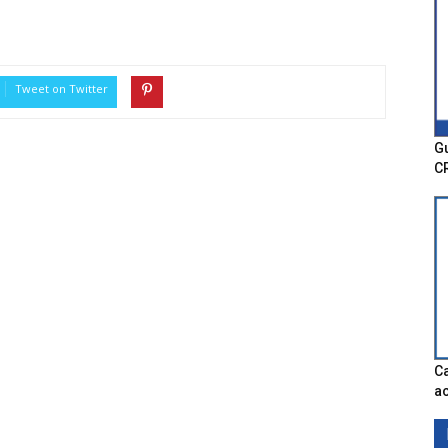
Tweet on Twitter
Gu
C
Ca
ac