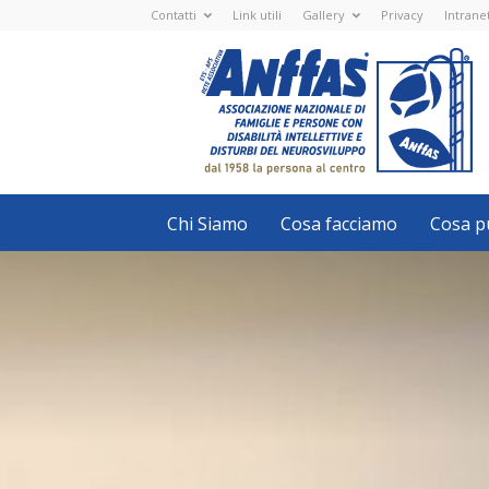
Contatti
Link utili
Gallery
Privacy
Intrane
Anffas
Nazionale
ETS
-
APS
-
Associazione
Nazionale
di
Famiglie
e
Persone
con
Chi Siamo
Cosa facciamo
Cosa pu
disabilità
intellettive
e
disturbi
del
neurosviluppo