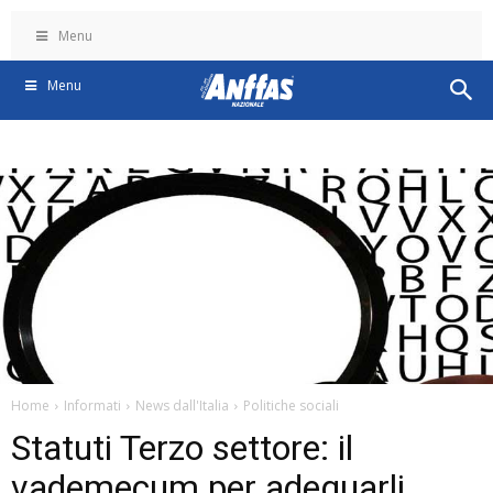
Menu
Menu
Home
Informati
News dall'Italia
Politiche sociali
Statuti Terzo settore: il
vademecum per adeguarli