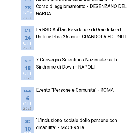
SAB
Corso di aggiornamento - DESENZANO DEL
28
NOV
GARDA
2026
La RSD Anffas Residence di Grandola ed
SAB
Uniti celebra 25 anni - GRANDOLA ED UNITI
24
OTT
2026
X Convegno Scientifico Nazionale sulla
DOM
Sindrome di Down - NAPOLI
18
OTT
2026
Evento "Persone e Comunità" - ROMA
MAR
6
OTT
2026
“L’inclusione sociale delle persone con
GIO
disabilità” - MACERATA
10