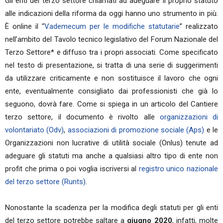
Gli enti del terzo settore chiamati ad adeguare il proprio statuto
alle indicazioni della riforma da oggi hanno uno strumento in più.
È online il “
Vademecum per le modifiche statutarie
” realizzato
nell’ambito del Tavolo tecnico legislativo del Forum Nazionale del
Terzo Settore* e diffuso tra i propri associati. Come specificato
nel testo di presentazione, si tratta di una serie di suggerimenti
da utilizzare criticamente e non sostituisce il lavoro che ogni
ente, eventualmente consigliato dai professionisti che già lo
seguono, dovrà fare. Come si spiega in un articolo del Cantiere
terzo settore, il documento è rivolto alle
organizzazioni di
volontariato (Odv)
,
associazioni di promozione sociale (Aps)
e le
Organizzazioni non lucrative di utilità sociale (Onlus) tenute ad
adeguare gli statuti ma anche a qualsiasi altro tipo di ente non
profit che prima o poi voglia iscriversi al
registro unico nazionale
del terzo settore (Runts)
.
Nonostante la scadenza per la modifica degli statuti per gli enti
del terzo settore potrebbe saltare a
giugno 2020
, infatti, molte