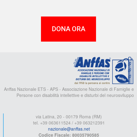
DONA ORA
A
Anffas Nazionale ETS - APS - Associazione Nazionale di Famiglie e
Persone con disabilità intellettive e disturbi del neurosviluppo
via Latina, 20 - 00179 Roma (RM)
tel. +39 063611524 / +39 063212391
nazionale@anffas.net
Codice Fiscale: 80035790585