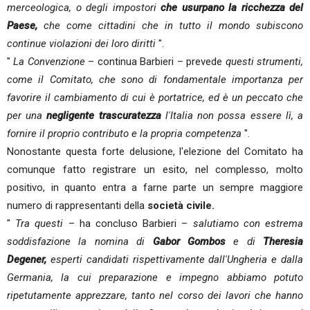
merceologica, o degli impostori
che usurpano la ricchezza del
Paese,
che come cittadini che in tutto il mondo subiscono
continue violazioni dei loro diritti
".
"
La Convenzione
– continua Barbieri – prevede
questi strumenti,
come il Comitato, che sono di fondamentale importanza per
favorire il cambiamento di cui è portatrice, ed è un peccato che
per una
negligente trascuratezza
l'Italia non possa essere lì, a
fornire il proprio contributo e la propria competenza
".
Nonostante questa forte delusione, l'elezione del Comitato ha
comunque fatto registrare un esito, nel complesso, molto
positivo, in quanto entra a farne parte un sempre maggiore
numero di rappresentanti della
società civile.
"
Tra questi
– ha concluso Barbieri –
salutiamo con estrema
soddisfazione la nomina di
Gabor Gombos
e di
Theresia
Degener,
esperti candidati rispettivamente dall'Ungheria e dalla
Germania, la cui preparazione e impegno abbiamo potuto
ripetutamente apprezzare, tanto nel corso dei lavori che hanno