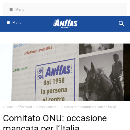
Menu
Menu
Home
Informati
News Anffas
Iniziative e comunicati Anffas locali
Comitato ONU: occasione
mancata per l’Italia