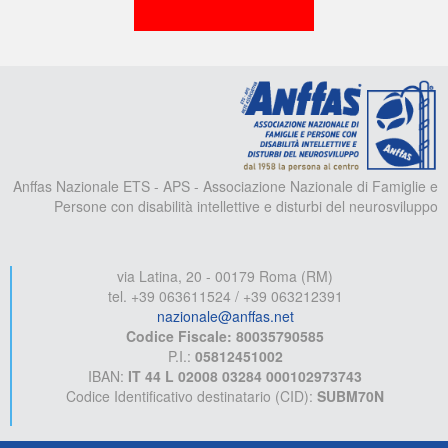
A
Anffas Nazionale ETS - APS - Associazione Nazionale di Famiglie e
Persone con disabilità intellettive e disturbi del neurosviluppo
via Latina, 20 - 00179 Roma (RM)
tel. +39 063611524 / +39 063212391
nazionale@anffas.net
Codice Fiscale: 80035790585
P.I.:
05812451002
IBAN:
IT 44 L 02008 03284 000102973743
Codice Identificativo destinatario (CID):
SUBM70N