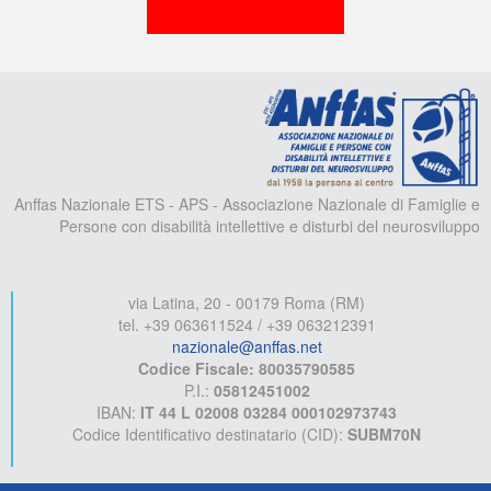
A
Anffas Nazionale ETS - APS - Associazione Nazionale di Famiglie e
Persone con disabilità intellettive e disturbi del neurosviluppo
via Latina, 20 - 00179 Roma (RM)
tel. +39 063611524 / +39 063212391
nazionale@anffas.net
Codice Fiscale: 80035790585
P.I.:
05812451002
IBAN:
IT 44 L 02008 03284 000102973743
Codice Identificativo destinatario (CID):
SUBM70N