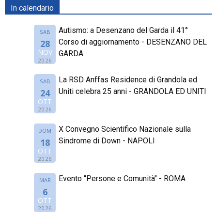
In calendario
Autismo: a Desenzano del Garda il 41°
SAB
Corso di aggiornamento - DESENZANO DEL
28
NOV
GARDA
2026
La RSD Anffas Residence di Grandola ed
SAB
Uniti celebra 25 anni - GRANDOLA ED UNITI
24
OTT
2026
X Convegno Scientifico Nazionale sulla
DOM
Sindrome di Down - NAPOLI
18
OTT
2026
Evento "Persone e Comunità" - ROMA
MAR
6
OTT
2026