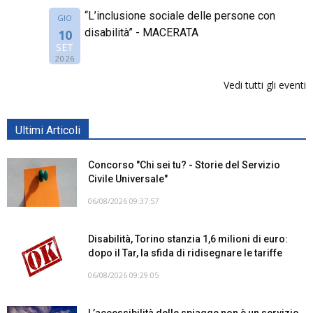
“L’inclusione sociale delle persone con
GIO
disabilità” - MACERATA
10
SET
2026
Vedi tutti gli eventi
Ultimi Articoli
Concorso "Chi sei tu? - Storie del Servizio
Civile Universale"
06/08/2026 09:37:57
Disabilità, Torino stanzia 1,6 milioni di euro:
dopo il Tar, la sfida di ridisegnare le tariffe
06/08/2026 09:29:05
L’accessibilità delle spiagge non è un servizio