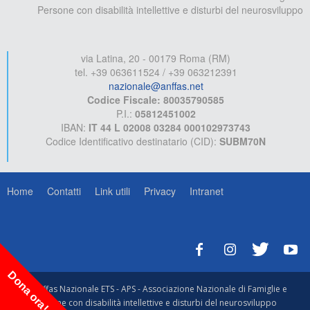
Persone con disabilità intellettive e disturbi del neurosviluppo
via Latina, 20 - 00179 Roma (RM)
tel. +39 063611524 / +39 063212391
nazionale@anffas.net
Codice Fiscale: 80035790585
P.I.:
05812451002
IBAN:
IT 44 L 02008 03284 000102973743
Codice Identificativo destinatario (CID):
SUBM70N
Home
Contatti
Link utili
Privacy
Intranet
Dona ora!
© Anffas Nazionale ETS - APS - Associazione Nazionale di Famiglie e
Persone con disabilità intellettive e disturbi del neurosviluppo