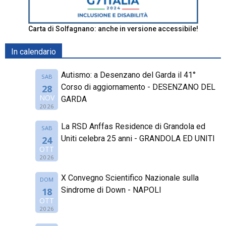
Carta di Solfagnano: anche in versione accessibile!
In calendario
Autismo: a Desenzano del Garda il 41°
SAB
Corso di aggiornamento - DESENZANO DEL
28
NOV
GARDA
2026
La RSD Anffas Residence di Grandola ed
SAB
Uniti celebra 25 anni - GRANDOLA ED UNITI
24
OTT
2026
X Convegno Scientifico Nazionale sulla
DOM
Sindrome di Down - NAPOLI
18
OTT
2026