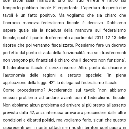
due tavoli sulla manovra: uno sui suoi effetti e l'altro sul
trasporto pubblico locale. E' importante. L'apertura di questi due
tavoli è un fatto positivo. Ma vogliamo che sia chiaro che
l'incrocio manovra-federalismo fiscale è decisivo. Dobbiamo
sapere quale sia la ricaduta della manovra sul federalismo
fiscale, qual è il punto di riferimento a partire dal 2011-12-13 delle
risorse che poi verranno fiscalizzate. Possiamo fare un decreto
perfetto dal punto di vista della funzionalità, ma se i trasferimenti
non vengono più finanziati è chiaro che il decreto non funziona".
Il federalismo fiscale è senza risorse. Altro punto da chiarire è
l'autonomia delle regioni a statuto speciale: "in piena
applicazione della legge 42", la delega sul federalismo fiscale.
Come procederemo? Accelerando sui tavoli: "non abbiamo
nessun problema ad andare avanti con il federalismo fiscale.
Non abbiamo alcun problema ad arrivare al più presto all'assetto
previsto dalla 42, anzi, interessa arrivarci a prescindere dalle altre
condizioni e dibattiti politici, ma vogliamo farlo, sicuri che questo
rappresenti per i nostri cittadini e i nostri territori quel passo in