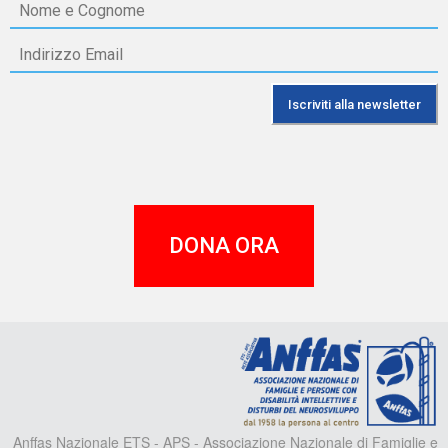
DONA ORA
A
Anffas Nazionale ETS - APS - Associazione Nazionale di Famiglie e