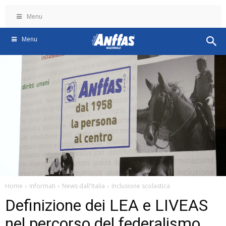
Menu
Menu
Home
Informati
News dall'Italia
Inclusione scolastica
Definizione dei LEA e LIVEAS
nel percorso del federalismo