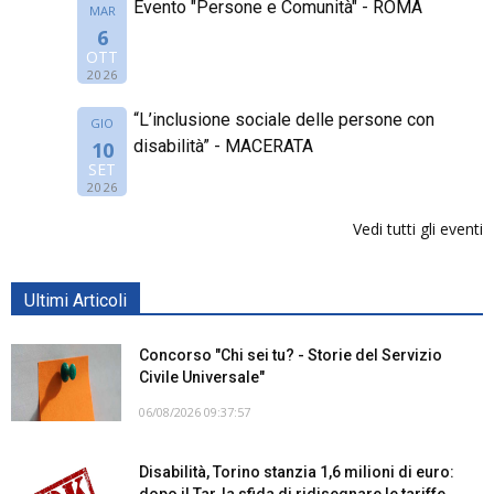
Evento "Persone e Comunità" - ROMA
MAR
6
OTT
2026
“L’inclusione sociale delle persone con
GIO
disabilità” - MACERATA
10
SET
2026
Vedi tutti gli eventi
Ultimi Articoli
Concorso "Chi sei tu? - Storie del Servizio
Civile Universale"
06/08/2026 09:37:57
Disabilità, Torino stanzia 1,6 milioni di euro:
dopo il Tar, la sfida di ridisegnare le tariffe