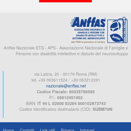
A
Anffas Nazionale ETS - APS - Associazione Nazionale di Famiglie e
Persone con disabilità intellettive e disturbi del neurosviluppo
via Latina, 20 - 00179 Roma (RM)
tel. +39 063611524 / +39 063212391
nazionale@anffas.net
Codice Fiscale: 80035790585
P.I.:
05812451002
IBAN:
IT 44 L 02008 03284 000102973743
Codice Identificativo destinatario (CID):
SUBM70N
Home
Contatti
Link utili
Privacy
Intranet