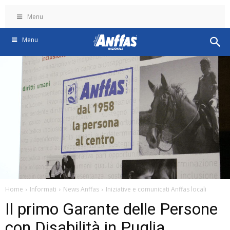
Menu
Menu
Home
Informati
News Anffas
Iniziative e comunicati Anffas locali
Il primo Garante delle Persone
con Disabilità in Puglia