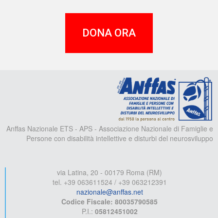
DONA ORA
A
Anffas Nazionale ETS - APS - Associazione Nazionale di Famiglie e
Persone con disabilità intellettive e disturbi del neurosviluppo
via Latina, 20 - 00179 Roma (RM)
tel. +39 063611524 / +39 063212391
nazionale@anffas.net
Codice Fiscale: 80035790585
P.I.:
05812451002