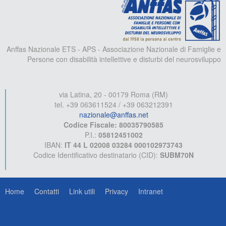
Anffas Nazionale ETS - APS - Associazione Nazionale di Famiglie e
Persone con disabilità intellettive e disturbi del neurosviluppo
via Latina, 20 - 00179 Roma (RM)
tel. +39 063611524 / +39 063212391
nazionale@anffas.net
Codice Fiscale: 80035790585
P.I.:
05812451002
IBAN:
IT 44 L 02008 03284 000102973743
Codice Identificativo destinatario (CID):
SUBM70N
Home
Contatti
Link utili
Privacy
Intranet